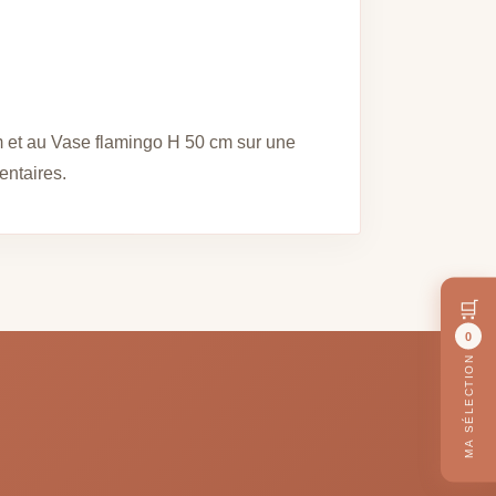
m et au Vase flamingo H 50 cm sur une
entaires.
🛒
0
MA SÉLECTION