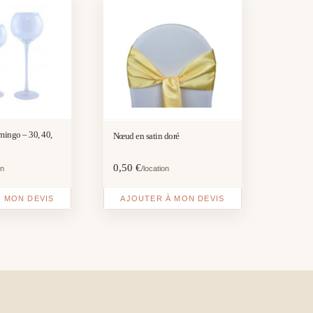
amingo – 30, 40,
Nœud en satin doré
0,50
€
on
/location
 MON DEVIS
AJOUTER À MON DEVIS