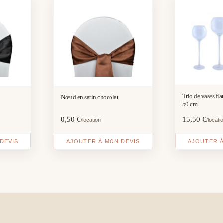
Trio de vases fl
Nœud en satin chocolat
50 cm
0,50
€
15,50
€
/location
/locati
DEVIS
AJOUTER À MON DEVIS
AJOUTER À