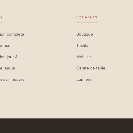
S
LOCATION
ion complète
Boutique
pouce
Textile
ion jour J
Mobilier
e laïque
Centre de table
on sur mesure
Lumière