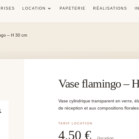
RISES
LOCATION
PAPETERIE
RÉALISATIONS
I
ngo – H 30 cm
Vase flamingo – 
Vase cylindrique transparent en verre, é
de réception et aux compositions florales
4,50
€
/location