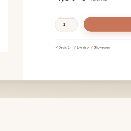
quantité
de
Vase
flamingo
✓
✓
✓
Devis 24h
Livraison
Showroom
-
H
30
cm