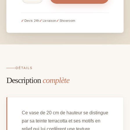
de
Vase
motif
terracotta
✓
✓
✓
Devis 24h
Livraison
Showroom
-
20
cm
DÉTAILS
Description
complète
Ce vase de 20 cm de hauteur se distingue
par sa teinte terracotta et ses motifs en
relief qui lui confèrent une texture