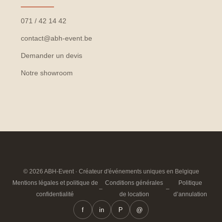
071 / 42 14 42
contact@abh-event.be
Demander un devis
Notre showroom
© 2026 ABH-Event · Créateur d'événements uniques en Belgique
Mentions légales et politique de
Conditions générales
Politique
–
–
confidentialité
de location
d’annulation
f
in
P
@