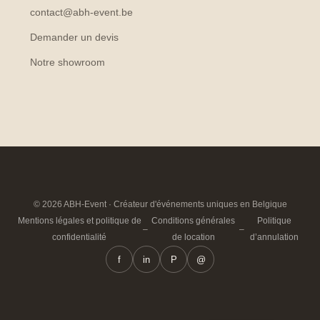
contact@abh-event.be
Demander un devis
Notre showroom
© 2026 ABH-Event · Créateur d'événements uniques en Belgique
Mentions légales et politique de
Conditions générales
Politique
–
–
confidentialité
de location
d’annulation
f
in
P
@