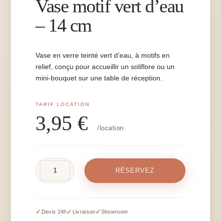
Vase motif vert d’eau
– 14 cm
Vase en verre teinté vert d’eau, à motifs en
relief, conçu pour accueillir un soliflore ou un
mini-bouquet sur une table de réception.
3,95
€
/location
quantité
RÉSERVEZ
de
Vase
motif
vert
✓
✓
✓
Devis 24h
Livraison
Showroom