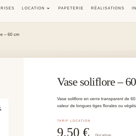
RISES
LOCATION
PAPETERIE
RÉALISATIONS
I
ore – 60 cm
Vase soliflore – 6
Vase soliflore en verre transparent de 6
valeur de longues tiges florales ou végét
9,50
€
/location