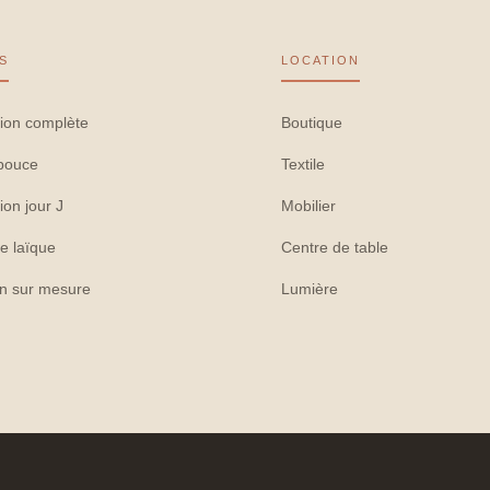
S
LOCATION
ion complète
Boutique
pouce
Textile
ion jour J
Mobilier
e laïque
Centre de table
on sur mesure
Lumière