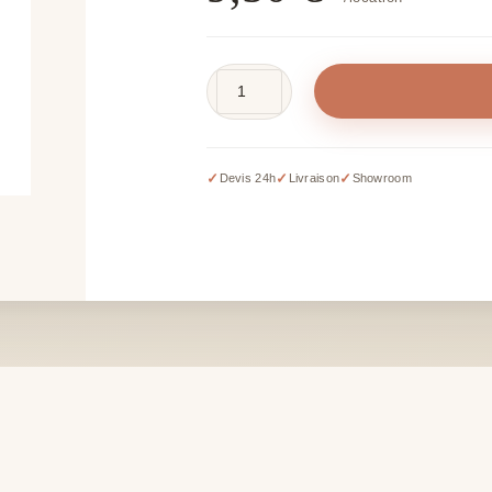
quantité
de
Vase
soliflore
✓
✓
✓
Devis 24h
Livraison
Showroom
-
60
cm