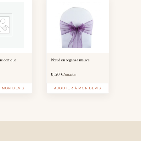
re conique
Nœud en organza mauve
0,50
€
/location
 MON DEVIS
AJOUTER À MON DEVIS