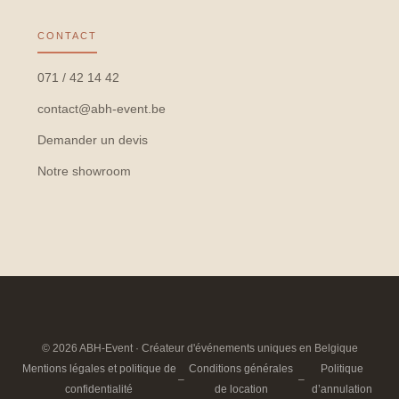
CONTACT
071 / 42 14 42
contact@abh-event.be
Demander un devis
Notre showroom
© 2026 ABH-Event · Créateur d'événements uniques en Belgique
Mentions légales et politique de
Conditions générales
Politique
–
–
confidentialité
de location
d’annulation