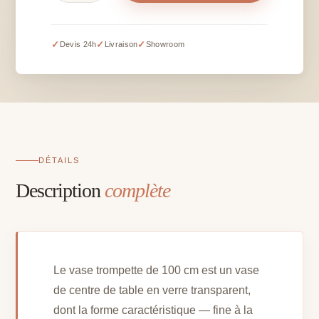
Vase
trompette
-
✓
✓
✓
Devis 24h
Livraison
Showroom
H
100
cm
DÉTAILS
Description
complète
Le vase trompette de 100 cm est un vase
de centre de table en verre transparent,
dont la forme caractéristique — fine à la