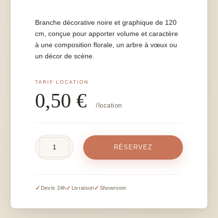
Branche décorative noire et graphique de 120
cm, conçue pour apporter volume et caractère
à une composition florale, un arbre à vœux ou
un décor de scène.
0,50
€
/location
quantité
RÉSERVEZ
de
Branche
noire
-
✓
✓
✓
Devis 24h
Livraison
Showroom
L
120