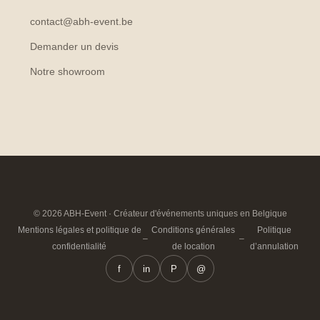
contact@abh-event.be
Demander un devis
Notre showroom
© 2026 ABH-Event · Créateur d'événements uniques en Belgique
Mentions légales et politique de
Conditions générales
Politique
–
–
confidentialité
de location
d’annulation
f
in
P
@