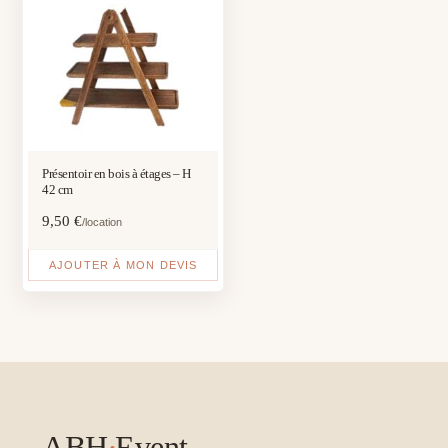
Présentoir en bois à étages – H
42 cm
9,50
€
/location
AJOUTER À MON DEVIS
ABH
·
Event