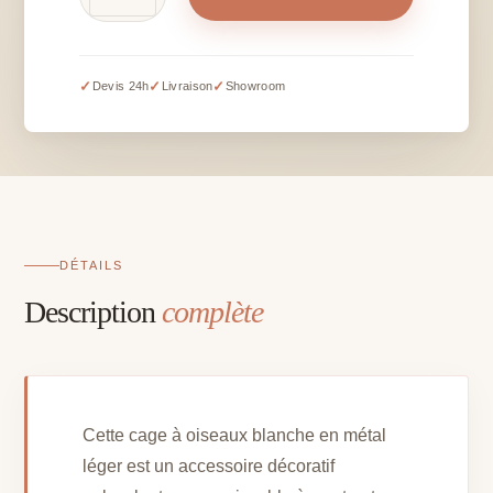
de
Cage
à
oiseaux
✓
✓
✓
Devis 24h
Livraison
Showroom
blanche
-
H
30
cm
DÉTAILS
Description
complète
Cette cage à oiseaux blanche en métal
léger est un accessoire décoratif