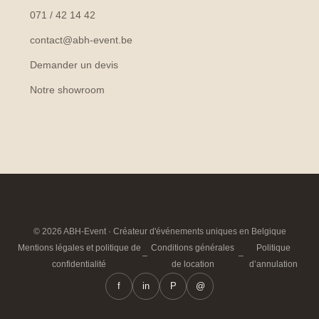
071 / 42 14 42
contact@abh-event.be
Demander un devis
Notre showroom
© 2026 ABH-Event · Créateur d'événements uniques en Belgique
Mentions légales et politique de
Conditions générales
Politique
–
–
confidentialité
de location
d’annulation
f
in
P
@