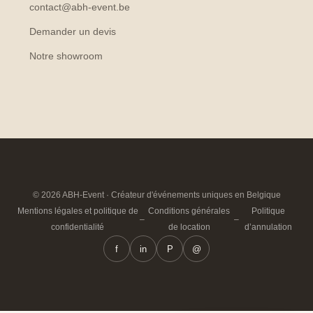
contact@abh-event.be
Demander un devis
Notre showroom
© 2026 ABH-Event · Créateur d'événements uniques en Belgique
Mentions légales et politique de
Conditions générales
Politique
–
–
confidentialité
de location
d’annulation
f
in
P
@