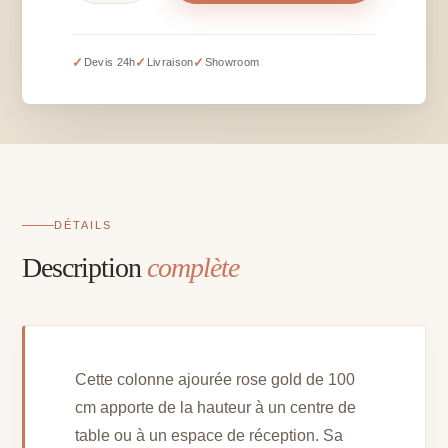
Colonne
ajourée
rose
✓
✓
✓
Devis 24h
Livraison
Showroom
gold
–
100
x
30
cm
DÉTAILS
Description
complète
Cette colonne ajourée rose gold de 100
cm apporte de la hauteur à un centre de
table ou à un espace de réception. Sa