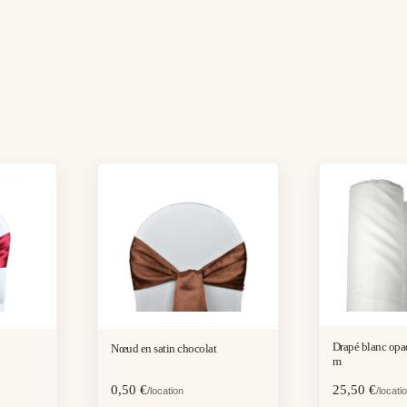
Drapé blanc opaque 
Nœud en satin chocolat
m
0,50
€
25,50
€
/location
/locati