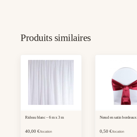
Produits similaires
Rideau blanc – 6 m x 3 m
Nœud en satin bordeaux
40,00
€
0,50
€
/location
/location