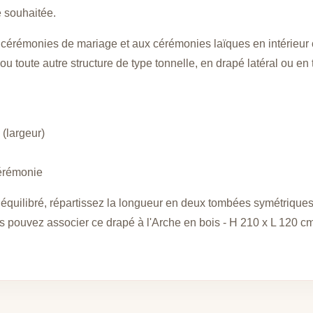
e souhaitée.
cérémonies de mariage et aux cérémonies laïques en intérieur c
u toute autre structure de type tonnelle, en drapé latéral ou en
(largeur)
cérémonie
quilibré, répartissez la longueur en deux tombées symétriques de
us pouvez associer ce drapé à l'Arche en bois - H 210 x L 120 cm