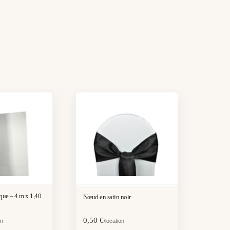
– 4 m x 1,40
Nœud en satin noir
0,50
€
on
/location