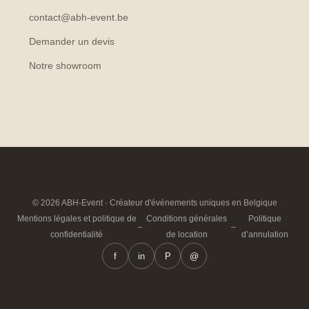
contact@abh-event.be
Demander un devis
Notre showroom
© 2026 ABH-Event · Créateur d'événements uniques en Belgique
Mentions légales et politique de
Conditions générales
Politique
–
–
confidentialité
de location
d’annulation
f
in
P
@