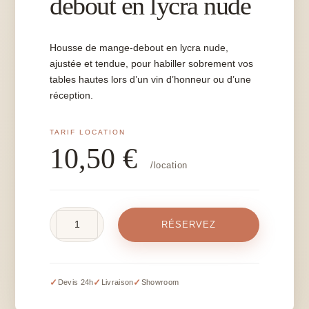
debout en lycra nude
Housse de mange-debout en lycra nude,
ajustée et tendue, pour habiller sobrement vos
tables hautes lors d’un vin d’honneur ou d’une
réception.
10,50
€
/location
quantité
RÉSERVEZ
de
Housse
de
mange
✓
✓
✓
Devis 24h
Livraison
Showroom
debout