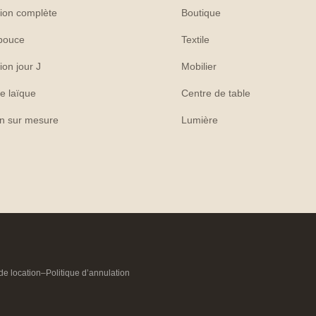
ion complète
Boutique
pouce
Textile
ion jour J
Mobilier
e laïque
Centre de table
on sur mesure
Lumière
de location
–
Politique d’annulation