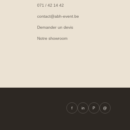
071 / 42 14 42
contact@abh-event.be
Demander un devis
Notre showroom
f
in
P
@