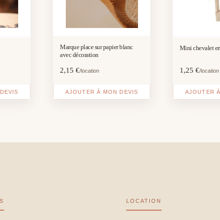
Marque place sur papier blanc
Mini chevalet e
avec décoration
2,15
€
1,25
€
/location
/location
DEVIS
AJOUTER À MON DEVIS
AJOUTER À
S
LOCATION