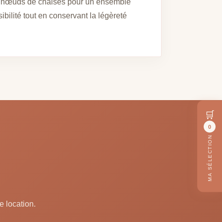
os nœuds de chaises pour un ensemble
ibilité tout en conservant la légèreté
🛒
0
MA SÉLECTION
e location.