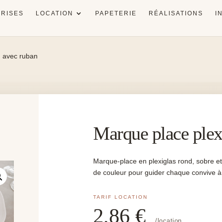
RISES
LOCATION
PAPETERIE
RÉALISATIONS
I
d avec ruban
Marque place plex
Marque-place en plexiglas rond, sobre e
de couleur pour guider chaque convive à
2,86
€
/location