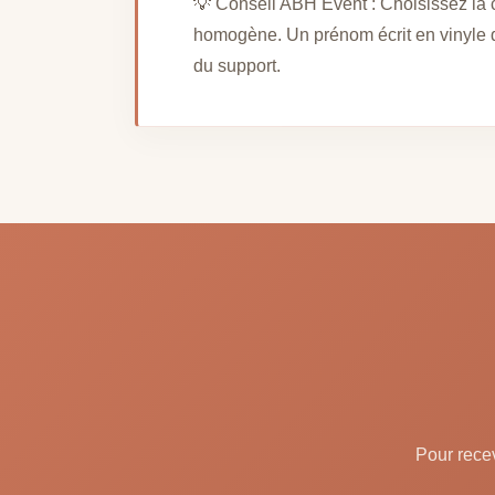
💡 Conseil ABH Event : Choisissez la
homogène. Un prénom écrit en vinyle dor
du support.
Pour recev