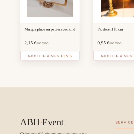
Marque place sur papier avec fond
Pic doré H 18 cm
2,15
€
0,95
€
/location
/location
AJOUTER À MON DEVIS
AJOUTER À MON 
ABH
·
Event
SERVICE
Créateur d'événements uniques en