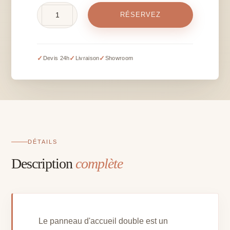
quantité
RÉSERVEZ
de
Panneau
d'accueil
double
✓
✓
✓
Devis 24h
Livraison
Showroom
-
location
DÉTAILS
Description
complète
Le panneau d'accueil double est un