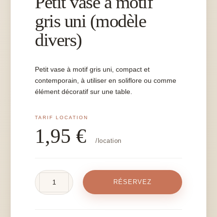
Petit vase à motif
gris uni (modèle
divers)
Petit vase à motif gris uni, compact et
contemporain, à utiliser en soliflore ou comme
élément décoratif sur une table.
1,95
€
/location
quantité
RÉSERVEZ
de
Petit
vase