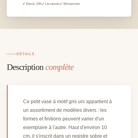
à
✓
✓
✓
Devis 24h
Livraison
Showroom
motif
gris
uni
(modèle
divers)
DÉTAILS
Description
complète
Ce petit vase à motif gris uni appartient à
un assortiment de modèles divers : les
formes et finitions peuvent varier d'un
exemplaire à l'autre. Haut d'environ 10
cm, il s'inscrit dans un registre sobre et