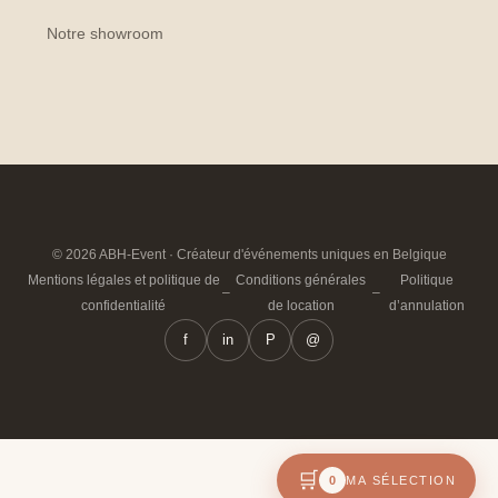
Notre showroom
© 2026 ABH-Event · Créateur d'événements uniques en Belgique
Mentions légales et politique de
Conditions générales
Politique
–
–
confidentialité
de location
d’annulation
f
in
P
@
🛒
0
MA SÉLECTION