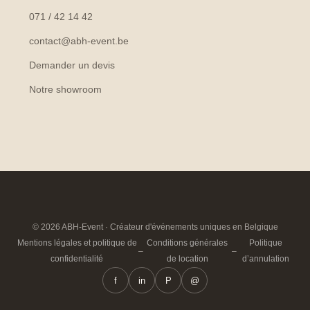
071 / 42 14 42
contact@abh-event.be
Demander un devis
Notre showroom
© 2026 ABH-Event · Créateur d'événements uniques en Belgique
Mentions légales et politique de
Conditions générales
Politique
–
–
confidentialité
de location
d’annulation
f
in
P
@