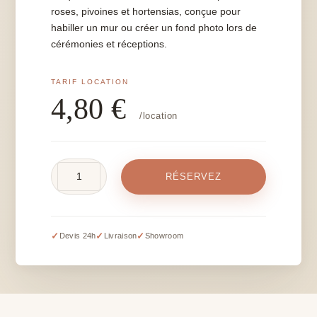
roses, pivoines et hortensias, conçue pour
habiller un mur ou créer un fond photo lors de
cérémonies et réceptions.
4,80
€
/location
quantité
RÉSERVEZ
de
Plaque
mur
de
✓
✓
✓
Devis 24h
Livraison
Showroom
fleurs
blanches