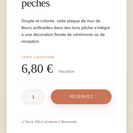
pêches
Souple et colorée, cette plaque de mur de
fleurs artificielles dans des tons pêche s’intègre
à une décoration florale de cérémonie ou de
réception.
6,80
€
/location
quantité
RÉSERVEZ
de
Plaque
mur
de
✓
✓
✓
Devis 24h
Livraison
Showroom
fleurs