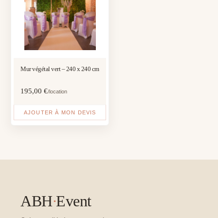
Mur végétal vert – 240 x 240 cm
195,00
€
/location
AJOUTER À MON DEVIS
ABH
·
Event