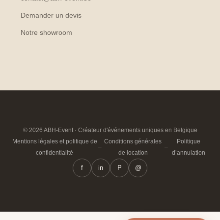
Demander un devis
Notre showroom
© 2026 ABH-Event · Créateur d'événements uniques en Belgique
Mentions légales et politique de
Conditions générales
Politique
–
–
confidentialité
de location
d’annulation
f
in
P
@