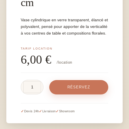
cm
Vase cylindrique en verre transparent, élancé et
polyvalent, pensé pour apporter de la verticalité
à vos centres de table et compositions florales.
6,00
€
/location
quantité
RÉSERVEZ
de
Vase
cylindrique
-
✓
✓
✓
Devis 24h
Livraison
Showroom
50
cm