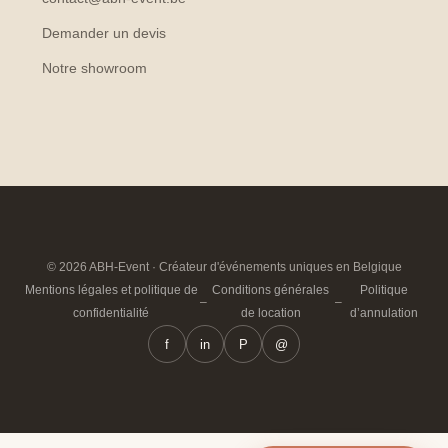
Demander un devis
Notre showroom
© 2026 ABH-Event · Créateur d'événements uniques en Belgique
Mentions légales et politique de
Conditions générales
Politique
–
–
confidentialité
de location
d’annulation
f
in
P
@