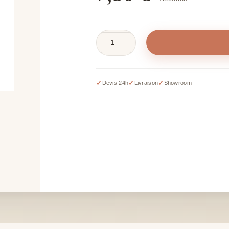
quantité
de
Vase
flamingo
✓
✓
✓
Devis 24h
Livraison
Showroom
-
H
50
cm