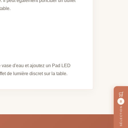
. Il peut également ponctuer un buffet
table.
le vase d'eau et ajoutez un Pad LED
t de lumière discret sur la table.
🛒
0
MA SÉLECTION