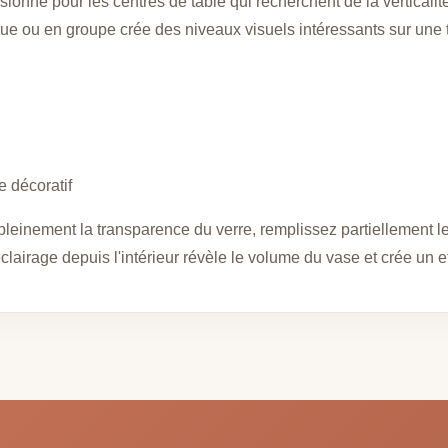
onné pour les centres de table qui recherchent de la verticalité
que ou en groupe crée des niveaux visuels intéressants sur une 
e décoratif
pleinement la transparence du verre, remplissez partiellement 
rage depuis l'intérieur révèle le volume du vase et crée un effe