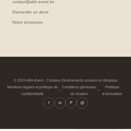
contact@abh-event.be
Demander un devis
Notre showroom
© 2026 ABH-Event · Créateur d'événements uniques en Belgique
Mentions légales et politique de
Conditions générales
Politique
–
–
confidentialité
de location
d’annulation
f
in
P
@