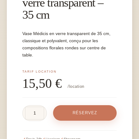
verre transparent –
35 cm
Vase Médicis en verre transparent de 35 cm,
classique et polyvalent, conçu pour les
compositions florales rondes sur centre de
table.
15,50
€
/location
quantité
RÉSERVEZ
de
Vase
Médicis
en
Devis 24h
Livraison
Showroom