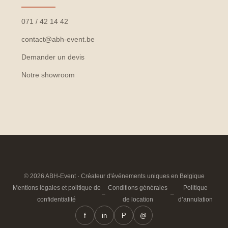
071 / 42 14 42
contact@abh-event.be
Demander un devis
Notre showroom
© 2026 ABH-Event · Créateur d'événements uniques en Belgique
Mentions légales et politique de
Conditions générales
Politique
–
–
confidentialité
de location
d’annulation
f
in
P
@