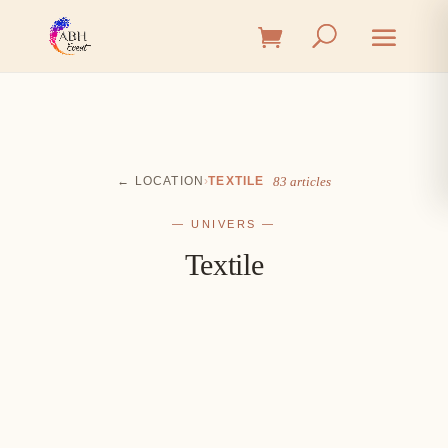
← LOCATION
›
TEXTILE
83 articles
— UNIVERS —
Textile
Cérémonie
Vin d'honneur
L'union, l'instant émotion
Salle
Les premiers éclats de rire
Table
Une décoration à votre image
Signalétique