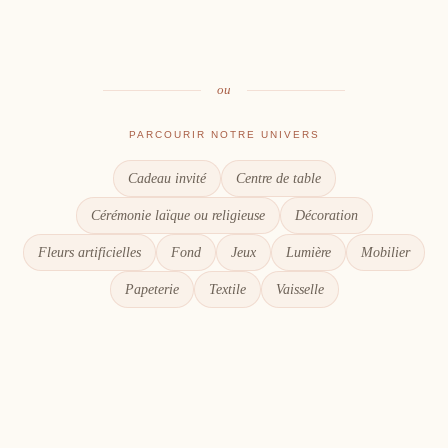
Le goût du partage
Chaque détail compte
ou
PARCOURIR NOTRE UNIVERS
Cadeau invité
Centre de table
Cérémonie laïque ou religieuse
Décoration
Fleurs artificielles
Fond
Jeux
Lumière
Mobilier
Papeterie
Textile
Vaisselle