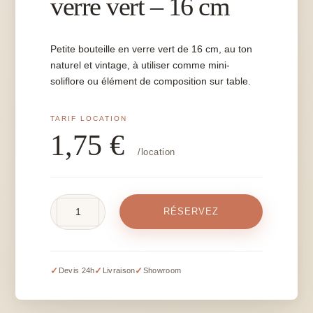
verre vert – 16 cm
Petite bouteille en verre vert de 16 cm, au ton
naturel et vintage, à utiliser comme mini-
soliflore ou élément de composition sur table.
1,75
€
/location
quantité
RÉSERVEZ
de
Petite
bouteille
en
✓
✓
✓
Devis 24h
Livraison
Showroom
verre
vert