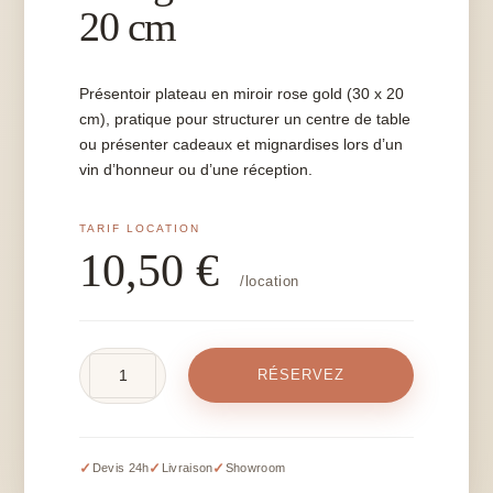
20 cm
Présentoir plateau en miroir rose gold (30 x 20
cm), pratique pour structurer un centre de table
ou présenter cadeaux et mignardises lors d’un
vin d’honneur ou d’une réception.
10,50
€
/location
quantité
RÉSERVEZ
de
Présentoir
miroir
rose
✓
✓
✓
Devis 24h
Livraison
Showroom
gold