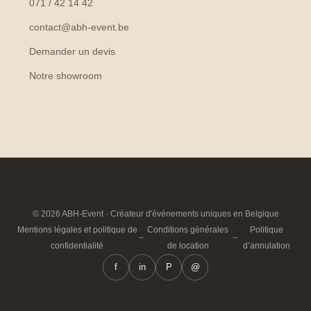
071 / 42 14 42
contact@abh-event.be
Demander un devis
Notre showroom
© 2026 ABH-Event · Créateur d'événements uniques en Belgique
Mentions légales et politique de
Conditions générales
Politique
–
–
confidentialité
de location
d’annulation
f
in
P
@