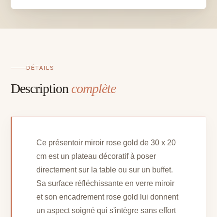
-
D
30
x
H
20
DÉTAILS
cm
Description
complète
Ce présentoir miroir rose gold de 30 x 20
cm est un plateau décoratif à poser
directement sur la table ou sur un buffet.
Sa surface réfléchissante en verre miroir
et son encadrement rose gold lui donnent
un aspect soigné qui s'intègre sans effort