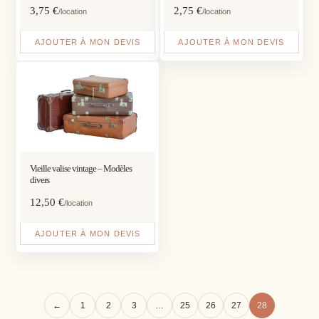
3,75
€
2,75
€
/location
/location
AJOUTER À MON DEVIS
AJOUTER À MON DEVIS
Vieille valise vintage – Modèles
divers
12,50
€
/location
AJOUTER À MON DEVIS
←
1
2
3
…
25
26
27
28