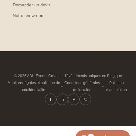
Demander un devis
Notre showroom
© 2026 ABH-Event · Créateur d'événements uniques en Belgique
Mentions légales et politique de
Conditions générales
Politique
–
–
confidentialité
de location
d’annulation
f
in
P
@