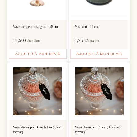
Vase trompette rose gold – 58 cm
Vase vert – 11 cm
12,50
€
1,95
€
/location
/location
AJOUTER À MON DEVIS
AJOUTER À MON DEVIS
Vases divers pour Candy Bar (grand
Vases divers pour Candy Bar (petit
format)
format)