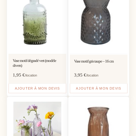
Vase motif dégradé vert (modèle
Vase motif gris taupe – 16 cm
divers)
1,95
€
3,95
€
/location
/location
AJOUTER À MON DEVIS
AJOUTER À MON DEVIS