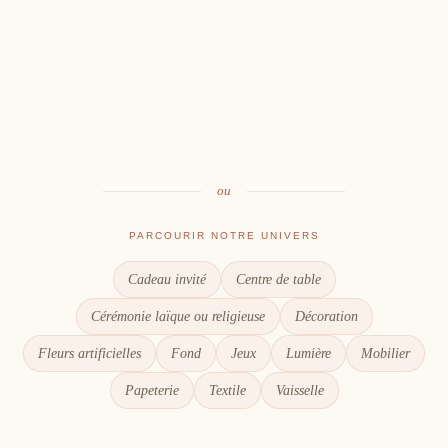
Cérémonie
Vin d'honneur
L'union, l'instant émotion
Salle
Les premiers éclats de rire
Table
Une décoration à votre image
Signalétique
Le goût du partage
Chaque détail compte
ou
PARCOURIR NOTRE UNIVERS
Cadeau invité
Centre de table
Cérémonie laïque ou religieuse
Décoration
Fleurs artificielles
Fond
Jeux
Lumière
Mobilier
Papeterie
Textile
Vaisselle