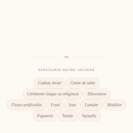
Cérémonie
Vin d'honneur
L'union, l'instant émotion
Salle
Les premiers éclats de rire
Table
Une décoration à votre image
Signalétique
Le goût du partage
Chaque détail compte
ou
PARCOURIR NOTRE UNIVERS
Cadeau invité
Centre de table
Cérémonie laïque ou religieuse
Décoration
Fleurs artificielles
Fond
Jeux
Lumière
Mobilier
Papeterie
Textile
Vaisselle