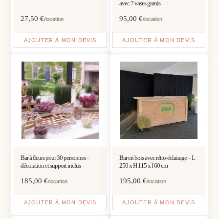
avec 7 vases garnis
27,50
€
95,00
€
/location
/location
AJOUTER À MON DEVIS
AJOUTER À MON DEVIS
Bar à fleurs pour 30 personnes –
Bar en bois avec rétro-éclairage – L
décoration et support inclus
250 x H 115 x l 60 cm
185,00
€
195,00
€
/location
/location
AJOUTER À MON DEVIS
AJOUTER À MON DEVIS