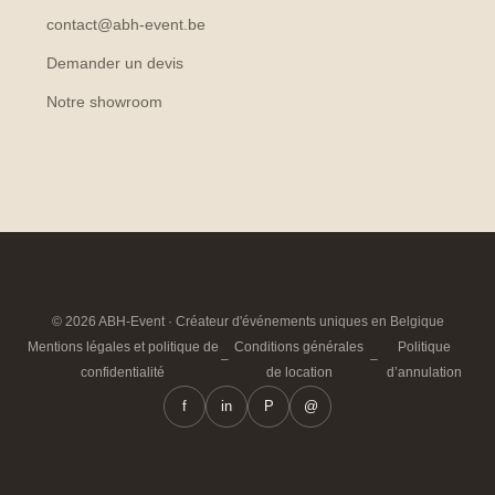
contact@abh-event.be
Demander un devis
Notre showroom
© 2026 ABH-Event · Créateur d'événements uniques en Belgique
Mentions légales et politique de
Conditions générales
Politique
–
–
confidentialité
de location
d’annulation
f
in
P
@