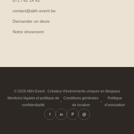
071 / 42 14 42
contact@abh-event.be
Demander un devis
Notre showroom
© 2026 ABH-Event · Créateur d'événements uniques en Belgique
Mentions légales et politique de
Conditions générales
Politique
–
–
confidentialité
de location
d’annulation
f
in
P
@