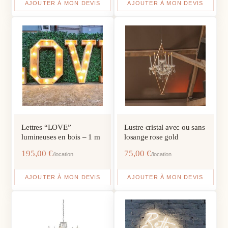
AJOUTER À MON DEVIS
AJOUTER À MON DEVIS
Lettres “LOVE”
Lustre cristal avec ou sans
lumineuses en bois – 1 m
losange rose gold
195,00
€
75,00
€
/location
/location
AJOUTER À MON DEVIS
AJOUTER À MON DEVIS