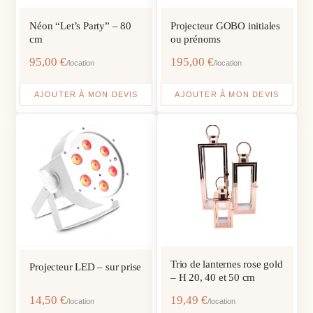
Néon “Let’s Party” – 80
Projecteur GOBO initiales
cm
ou prénoms
95,00
€
195,00
€
/location
/location
AJOUTER À MON DEVIS
AJOUTER À MON DEVIS
Trio de lanternes rose gold
Projecteur LED – sur prise
– H 20, 40 et 50 cm
14,50
€
19,49
€
/location
/location