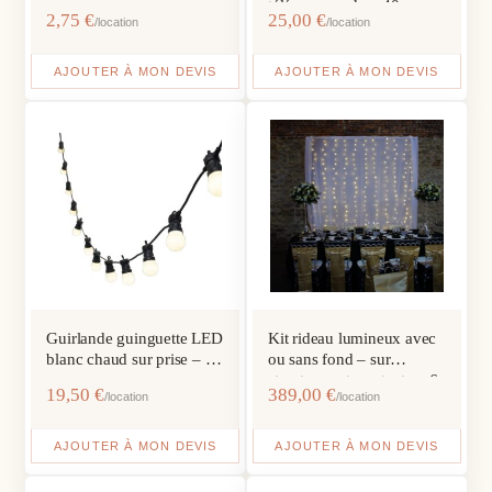
télécommande – 40 cm
2,75
€
25,00
€
/location
/location
AJOUTER À MON DEVIS
AJOUTER À MON DEVIS
Guirlande guinguette LED
Kit rideau lumineux avec
blanc chaud sur prise – 10
ou sans fond – sur
m
structure autoportante – 6
19,50
€
389,00
€
/location
/location
m
AJOUTER À MON DEVIS
AJOUTER À MON DEVIS