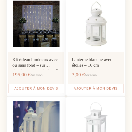
Kit rideau lumineux avec
Lanterne blanche avec
ou sans fond – sur
étoiles – 16 cm
structure autoportante – 3
195,00
€
3,00
€
/location
/location
m
AJOUTER À MON DEVIS
AJOUTER À MON DEVIS