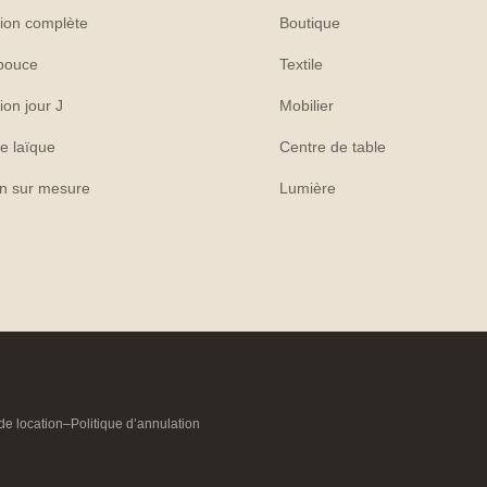
ion complète
Boutique
pouce
Textile
ion jour J
Mobilier
e laïque
Centre de table
on sur mesure
Lumière
de location
–
Politique d’annulation