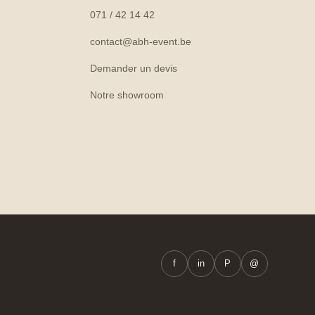
071 / 42 14 42
contact@abh-event.be
Demander un devis
Notre showroom
f
in
P
@