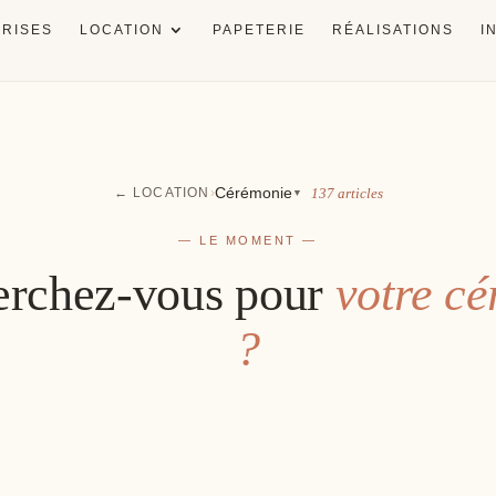
RISES
LOCATION
PAPETERIE
RÉALISATIONS
I
Cérémonie
← LOCATION
›
137 articles
▼
— LE MOMENT —
erchez-vous pour
votre c
?
ant
Allée
Mo