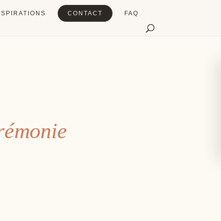
NSPIRATIONS
CONTACT
FAQ
érémonie
bilier
Décoration