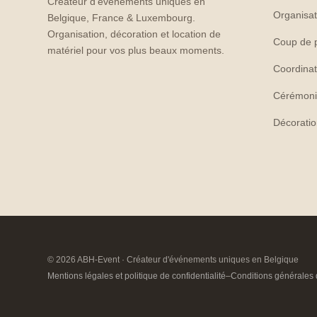
Créateur d'événements uniques en
Organisat
Belgique, France & Luxembourg.
Organisation, décoration et location de
Coup de 
matériel pour vos plus beaux moments.
Coordinat
Cérémoni
Décorati
© 2026 ABH-Event · Créateur d'événements uniques en Belgique
Mentions légales et politique de confidentialité
–
Conditions générales 